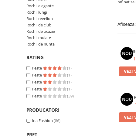
rafinat sa
Rochii elegante
Rochii lungi
Rochii revelion
Afiseaza:
Rochii de club
Rochii de ocazie
Rochii mulate
Rochii de nunta
R
NOU
RATING
1
Peste
(1)
VEZI 
Peste
(1)
Peste
(1)
Peste
(1)
Peste
(39)
R
NOU
PRODUCATORI
VEZI 
Ina Fashion
(86)
PRET