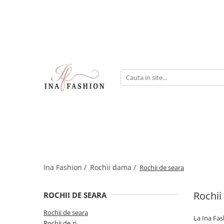
Rochii Dama de Vanzare
Compleuri dama
Rochii elegante
Compleuri sport
Rochii de seara
Compleuri elegante
Rochii de ocazie
Rochii lungi
Rochii de zi
Rochii de nunta
Rochii revelion
Rochii mulate
Ina Fashion /
Rochii dama /
Rochii de seara
Rochii de club
Rochii
ROCHII DE SEARA
Rochii de seara
La Ina Fas
Rochii de zi