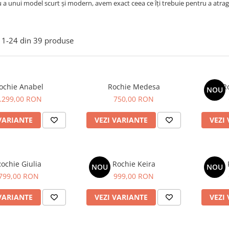
u a unui model scurt și modern, avem exact ceea ce îți trebuie pentru a atrage
1-
24
din
39
produse
ochie Anabel
Rochie Medesa
R
NOU
.299,00 RON
750,00 RON
VARIANTE
VEZI VARIANTE
VEZI
ochie Giulia
Rochie Keira
NOU
NOU
799,00 RON
999,00 RON
VARIANTE
VEZI VARIANTE
VEZI