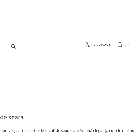
0756952532
0,00
 de seara
hion vei gasi o selecție de rochii de seara care îmbină eleganța cu cele mai noi