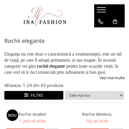
Rochii Dama de Vanzare
Compleuri dama
Rochii elegante
Compleuri sport
Rochii elegante
Rochii de seara
Compleuri elegante
Rochii de ocazie
Eleganța nu este doar o caracteristică a vestimentației, este un stil
Rochii lungi
de viață, pe care îl adopți permanent, zi sau noapte. În această
categorie vei găsi
rochii elegante
pentru toate ocaziile vieții, în
Rochii de zi
care vrei să te faci remarcată prin rafinament și bun gust.
Rochii de nunta
Vezi mai multe
Rochii revelion
Afiseaza:
1-
24
din
43
produse
Rochii mulate
FILTRE
Rochii de club
Rochie Anabel
Rochie Medesa
NOU
1.299,00 RON
750,00 RON