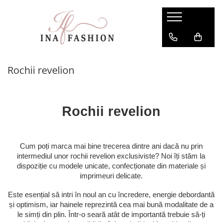
Rochii Dama de Vanzare
Compleuri dama
Rochii elegante
Compleuri sport
Rochii revelion
Rochii de seara
Compleuri elegante
Rochii de ocazie
Rochii lungi
Rochii revelion
Rochii de zi
Rochii de nunta
Rochii revelion
Cum poți marca mai bine trecerea dintre ani dacă nu prin
intermediul unor rochii revelion exclusiviste? Noi îți stăm la
Rochii mulate
dispoziție cu modele unicate, confecționate din materiale și
Rochii de club
imprimeuri delicate.
Este esențial să intri în noul an cu încredere, energie debordantă
și optimism, iar hainele reprezintă cea mai bună modalitate de a
le simți din plin. Într-o seară atât de importantă trebuie să-ți