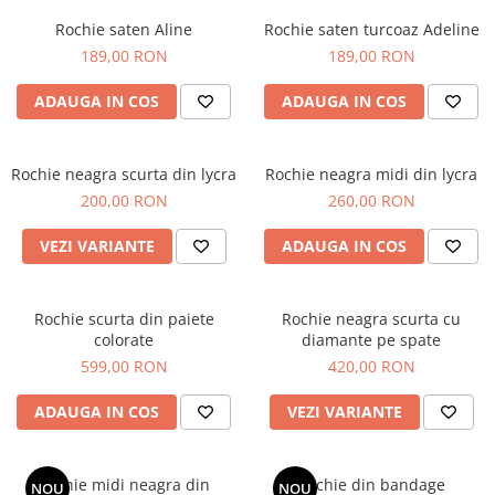
Rochie saten Aline
Rochie saten turcoaz Adeline
189,00 RON
189,00 RON
ADAUGA IN COS
ADAUGA IN COS
Rochie neagra scurta din lycra
Rochie neagra midi din lycra
200,00 RON
260,00 RON
VEZI VARIANTE
ADAUGA IN COS
Rochie scurta din paiete
Rochie neagra scurta cu
colorate
diamante pe spate
599,00 RON
420,00 RON
ADAUGA IN COS
VEZI VARIANTE
Rochie midi neagra din
Rochie din bandage
NOU
NOU