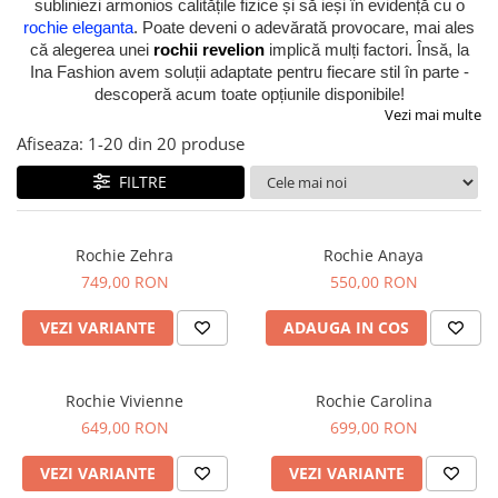
subliniezi armonios calitățile fizice și să ieși în evidență cu o
rochie eleganta
. Poate deveni o adevărată provocare, mai ales
că alegerea unei
rochii revelion
implică mulți factori. Însă, la
Ina Fashion avem soluții adaptate pentru fiecare stil în parte -
descoperă acum toate opțiunile disponibile!
Vezi mai multe
Afiseaza:
1-
20
din
20
produse
FILTRE
Rochie Zehra
Rochie Anaya
749,00 RON
550,00 RON
VEZI VARIANTE
ADAUGA IN COS
Rochie Vivienne
Rochie Carolina
649,00 RON
699,00 RON
VEZI VARIANTE
VEZI VARIANTE