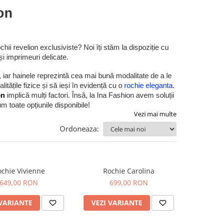
on
ii revelion exclusiviste? Noi îți stăm la dispoziție cu
i imprimeuri delicate.
, iar hainele reprezintă cea mai bună modalitate de a le
litățile fizice și să ieși în evidență cu o
rochie eleganta
.
on
implică mulți factori. Însă, la Ina Fashion avem soluții
m toate opțiunile disponibile!
Vezi mai multe
Ordoneaza:
chie Vivienne
Rochie Carolina
649,00 RON
699,00 RON
 VARIANTE
VEZI VARIANTE