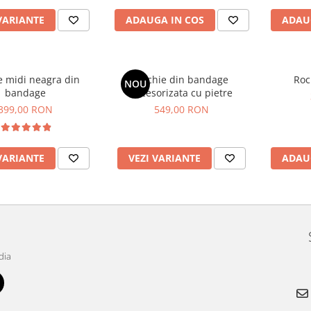
VARIANTE
ADAUGA IN COS
ADAU
e midi neagra din
Rochie din bandage
Roc
NOU
bandage
accesorizata cu pietre
399,00 RON
549,00 RON
VARIANTE
VEZI VARIANTE
ADAU
dia