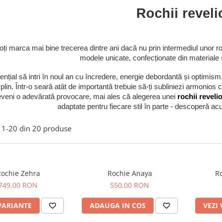
Rochii reveli
i marca mai bine trecerea dintre ani dacă nu prin intermediul unor roch
modele unicate, confecționate din materiale ș
ențial să intri în noul an cu încredere, energie debordantă și optimism
 plin. Într-o seară atât de importantă trebuie să-ți subliniezi armonios ca
veni o adevărată provocare, mai ales că alegerea unei
rochii reveli
adaptate pentru fiecare stil în parte - descoperă acu
1-
20
din
20
produse
ochie Zehra
Rochie Anaya
Ro
749,00 RON
550,00 RON
VARIANTE
ADAUGA IN COS
VEZI