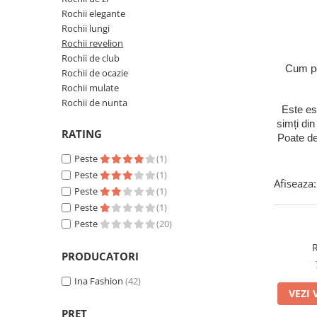
Rochii elegante
Rochii lungi
Rochii revelion
Rochii de club
Cum poț
Rochii de ocazie
Rochii mulate
Rochii de nunta
Este es
simți din
RATING
Poate de
Peste
(1)
Peste
(1)
Afiseaza:
Peste
(1)
Peste
(1)
Peste
(20)
R
PRODUCATORI
Ina Fashion
(42)
VEZI 
PRET