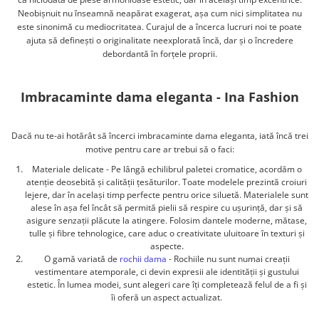
Neobișnuit nu înseamnă neapărat exagerat, așa cum nici simplitatea nu
este sinonimă cu mediocritatea. Curajul de a încerca lucruri noi te poate
ajuta să definești o originalitate neexplorată încă, dar și o încredere
debordantă în forțele proprii.
Imbracaminte dama eleganta - Ina Fashion
Dacă nu te-ai hotărât să încerci imbracaminte dama eleganta, iată încă trei
motive pentru care ar trebui să o faci:
Materiale delicate - Pe lângă echilibrul paletei cromatice, acordăm o
atenție deosebită și calității țesăturilor. Toate modelele prezintă croiuri
lejere, dar în același timp perfecte pentru orice siluetă. Materialele sunt
alese în așa fel încât să permită pielii să respire cu ușurință, dar și să
asigure senzații plăcute la atingere. Folosim dantele moderne, mătase,
tulle și fibre tehnologice, care aduc o
creativitate uluitoare în texturi și
.
aspecte
O gamă variată de
rochii dama
- Rochiile nu sunt numai creații
vestimentare atemporale, ci devin expresii ale identității și gustului
estetic. În lumea modei, sunt alegeri care îți completează felul de a fi și
îi oferă un aspect actualizat.