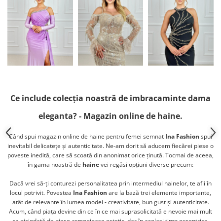
Ce include colecția noastră de imbracaminte dama
eleganta? - Magazin online de haine.
Când spui magazin online de haine pentru femei semnat
Ina Fashion
spui
inevitabil delicatețe și autenticitate. Ne-am dorit să aducem fiecărei piese o
poveste inedită, care să scoată din anonimat orice ținută. Tocmai de aceea,
în gama noastră de
haine
vei regăsi opțiuni diverse precum:
Dacă vrei să-ți conturezi personalitatea prin intermediul hainelor, te afli în
locul potrivit. Povestea
Ina Fashion
are la bază trei elemente importante,
atât de relevante în lumea modei - creativitate, bun gust și autenticitate.
Acum, când piața devine din ce în ce mai suprasolicitată e nevoie mai mult
ca niciodată de piese armonioase estetic, dar în același timp excentrice.