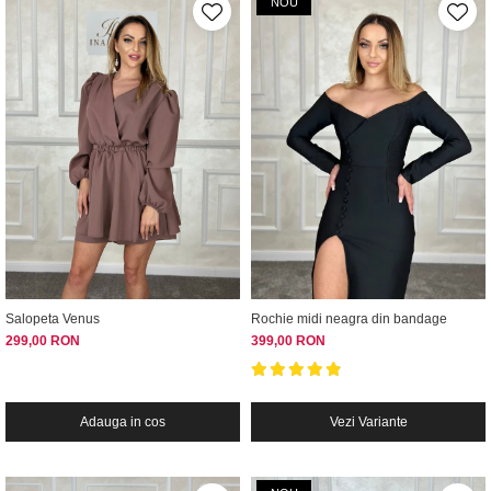
NOU
Salopeta Venus
Rochie midi neagra din bandage
299,00 RON
399,00 RON
Adauga in cos
Vezi Variante