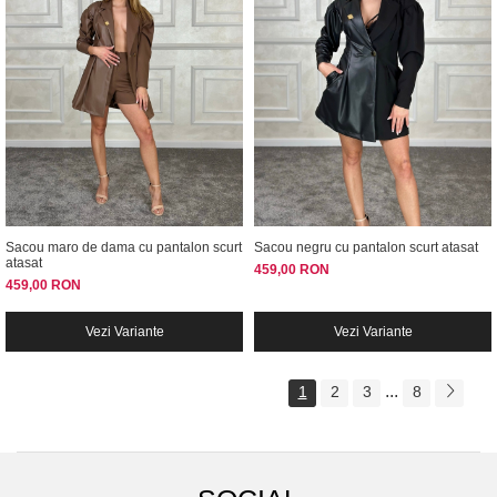
Sacou maro de dama cu pantalon scurt
Sacou negru cu pantalon scurt atasat
atasat
459,00 RON
459,00 RON
Vezi Variante
Vezi Variante
...
1
2
3
8