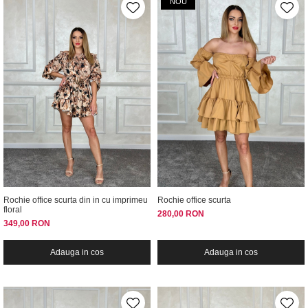
NOU
Rochie office scurta din in cu imprimeu
Rochie office scurta
floral
280,00 RON
349,00 RON
Adauga in cos
Adauga in cos