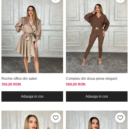
Rochie office din saten
Compleu din doua piese elegant
350,00 RON
569,00 RON
Adauga in cos
Adauga in cos