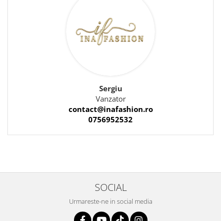
Sergiu
Vanzator
contact@inafashion.ro
0756952532
SOCIAL
Urmareste-ne in social media