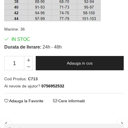
Marime
:
36
IN STOC
Durata de livrare:
24h - 48h
Adauga in cos
Cod Produs:
C713
Ai nevoie de ajutor?
0756952532
Adauga la Favorite
Cere informatii