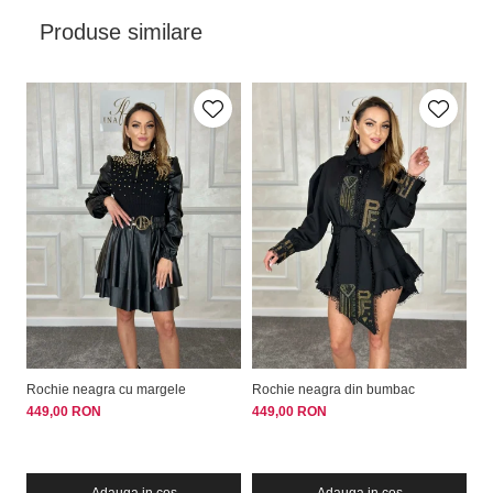
Produse similare
Rochie neagra cu margele
Rochie neagra din bumbac
Ro
449,00 RON
449,00 RON
42
Adauga in cos
Adauga in cos