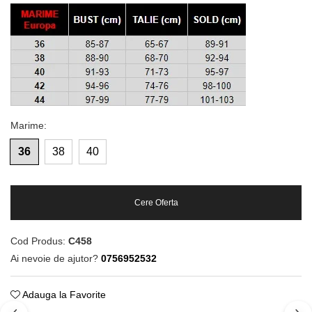
Marime
:
36
38
40
Cere Oferta
Cod Produs:
C458
Ai nevoie de ajutor?
0756952532
Adauga la Favorite