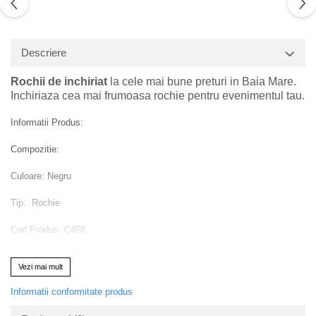
Descriere
Rochii de inchiriat
la cele mai bune preturi in
Baia Mare.
Inchiriaza cea mai frumoasa rochie pentru evenimentul tau.
Informatii Produs:
Compozitie:
Culoare: Negru
Tip: Rochie
Cod Produs: C458
Pret de vanzare : 650 Ron
Vezi mai mult
Instructiuni de intretinere
Informatii conformitate produs
Va rugam verificati eticheta produsului inainte de curatare!
Modelul are inaltimea de 164 cm.