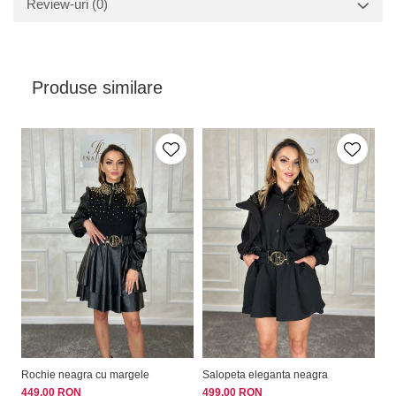
Review-uri
(0)
Va rugam sa retineti ca o usoara discrepanta de culoare ar trebui sa fie
acceptabila datorita luminii si luminozitatii ecranului
Produse similare
Rochie neagra cu margele
Salopeta eleganta neagra
Ro
449,00 RON
499,00 RON
44