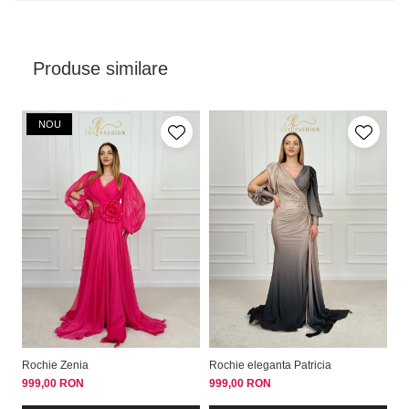
Produse similare
NOU
Rochie Zenia
Rochie eleganta Patricia
Ro
999,00 RON
999,00 RON
79