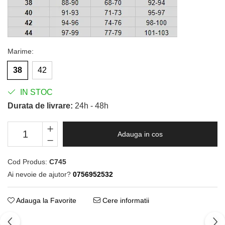
Marime
:
38
42
IN STOC
Durata de livrare:
24h - 48h
Adauga in cos
Cod Produs:
C745
Ai nevoie de ajutor?
0756952532
Adauga la Favorite
Cere informatii