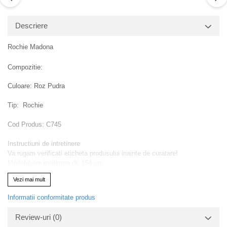
Descriere
Rochie Madona
Compozitie:
Culoare: Roz Pudra
Tip: Rochie
Cod Produs: C745
Instructiuni de intretinere
Va rugam verificati eticheta produsului inainte de curatare!
Modelul are inaltimea de 164 cm.
Va rugam sa retineti ca o usoara discrepanta de culoare ar trebui sa fie
Vezi mai mult
acceptabila datorita luminii si luminozitatii ecranului.
Informatii conformitate produs
Review-uri
(0)