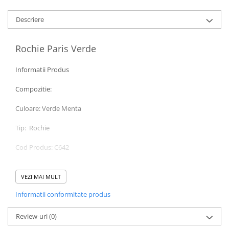
Descriere
Rochie Paris Verde
Informatii Produs
Compozitie:
Culoare: Verde Menta
Tip: Rochie
Cod Produs: C642
Pret de vanzare : 499 Ron
VEZI MAI MULT
Instructiuni de intretinere
Informatii conformitate produs
Va rugam verificati eticheta produsului inainte de curatare!
Modelul are inaltimea de 164 cm.
Va rugam sa retineti ca o usoara discrepanta de culoare ar trebui
Review-uri
(0)
sa fie acceptabila datorita luminii si luminozitatii ecranului