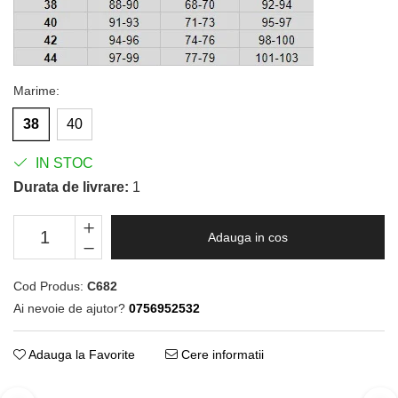
Marime
:
38
40
IN STOC
Durata de livrare:
1
Adauga in cos
Cod Produs:
C682
Ai nevoie de ajutor?
0756952532
Adauga la Favorite
Cere informatii