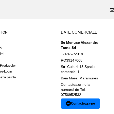
DATE COMERCIALE
HION
Sc Merluse Alexandru
Trans Srl
oi
imi
J24/457/2018
RO39147008
 Produselor
Str. Culturii 13 Spatiu
are-Login
comercial 1
aza parola
Baia Mare, Maramures
Contacteaza-ne la
numarul de Tel:
0756952532
Contacteaza-ne