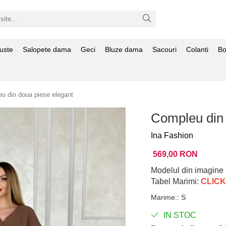
uste
Salopete dama
Geci
Bluze dama
Sacouri
Colanti
Bo
u din doua piese elegant
Compleu din 
Ina Fashion
569,00 RON
Modelul din imagine 
Tabel Marimi:
CLICK
Marime:
:
S
IN STOC