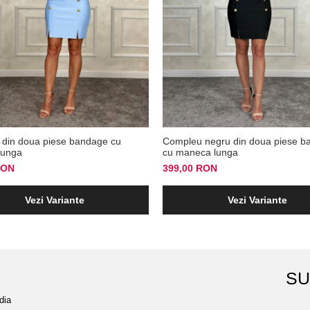
din doua piese bandage cu
Compleu negru din doua piese b
lunga
cu maneca lunga
RON
399,00 RON
Vezi Variante
Vezi Variante
SU
dia