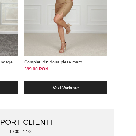
andage
Compleu din doua piese maro
Clompleu el
399,00 RON
599,00 RO
Vezi Variante
PORT CLIENTI
10:00 - 17:00