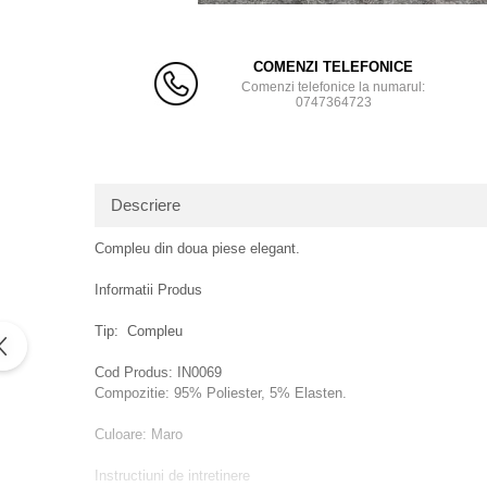
Distribu
pe
COMENZI TELEFONICE
Facebo
Comenzi telefonice la numarul:
0747364723
Descriere
Compleu din doua piese elegant.
Informatii Produs
Tip: Compleu
Cod Produs: IN0069
Compozitie: 95% Poliester, 5% Elasten.
Culoare: Maro
Instructiuni de intretinere