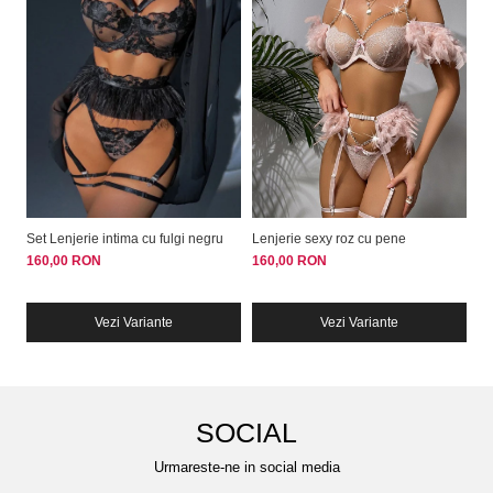
Set Lenjerie intima cu fulgi negru
Lenjerie sexy roz cu pene
Se
160,00 RON
160,00 RON
16
Vezi Variante
Vezi Variante
SOCIAL
Urmareste-ne in social media