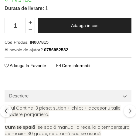
IN STOC
Durata de livrare:
1
Adauga in cos
Cod Produs:
IN007815
Ai nevoie de ajutor?
0756952532
Adauga la Favorite
Cere informatii
Descriere
Setul Contine 3 piese: sutien + chilot + accesoriu talie
prindere portjartiera.
Cum se spală
: se spală manual la rece, la o temperatura
de maxim 30 grade, se atârnă sau se usucă.