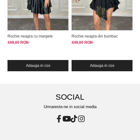
Rochie neagra cu margele
Rochie neagra din bumbac
Ro
449,00 RON
449,00 RON
39
Adauga in cos
Adauga in cos
SOCIAL
Urmareste-ne in social media