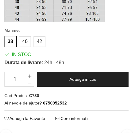
Marime
:
38
40
42
IN STOC
Durata de livrare:
24h - 48h
Adauga in cos
Cod Produs:
C730
Ai nevoie de ajutor?
0756952532
Adauga la Favorite
Cere informatii