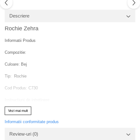
Descriere
Rochie Zehra
Informatii Produs
Compozitie:
Culoare: Bej
Tip: Rochie
Cod Produs: C730
Instructiuni de intretinere
Va rugam verificati eticheta produsului inainte de curatare!
Vezi mai mult
Modelul are inaltimea de 164 cm.
Va rugam sa retineti ca o usoara discrepanta de culoare ar trebui sa fie
Informatii conformitate produs
acceptabila datorita luminii si luminozitatii ecranului.
Review-uri
(0)