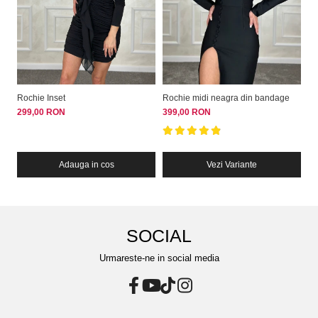
Rochie Inset
Rochie midi neagra din bandage
Ro
cu
299,00 RON
399,00 RON
54
Adauga in cos
Vezi Variante
SOCIAL
Urmareste-ne in social media