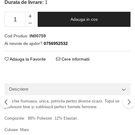
Durata de livrare:
1
Adauga in cos
Cod Produs:
IN00759
Ai nevoie de ajutor?
0756952532
Adauga la Favorite
Cere informatii
Descriere
O rochie frumoasa, unica, potrivita pentru diverse ocazii. Topul se
potrivește bine și subliniază perfect formele feminine.
Compozitie: 88% Poliester 12% Elastan.
Culoare: Maro