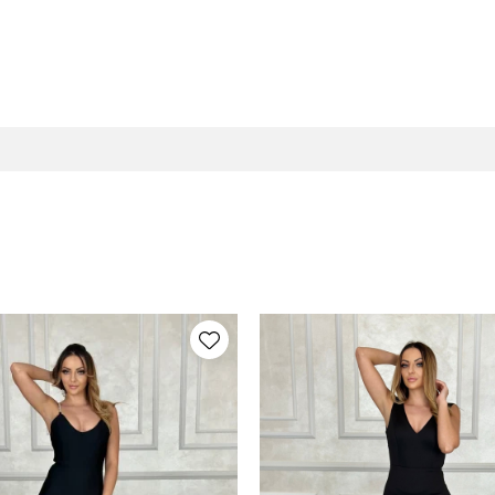
 sa fie acceptabila datorita luminii si luminozitatii ecranului.