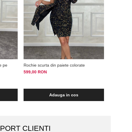
e pe
Rochie scurta din paiete colorate
Rochie roz 
599,00 RON
299,00 RO
Adauga in cos
PORT CLIENTI