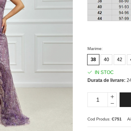
Marime
:
38
40
42
IN STOC
Durata de livrare:
24
Cod Produs:
C751
Ai