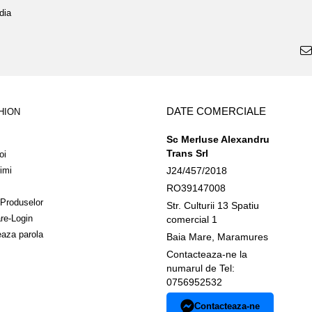
dia
DATE COMERCIALE
HION
Sc Merluse Alexandru
Trans Srl
oi
imi
J24/457/2018
RO39147008
 Produselor
Str. Culturii 13 Spatiu
are-Login
comercial 1
aza parola
Baia Mare, Maramures
Contacteaza-ne la
numarul de Tel:
0756952532
Contacteaza-ne