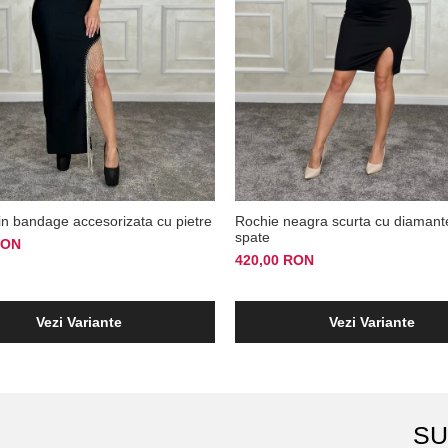
in bandage accesorizata cu pietre
Rochie neagra scurta cu diamant
spate
RON
420,00 RON
Vezi Variante
Vezi Variante
SU