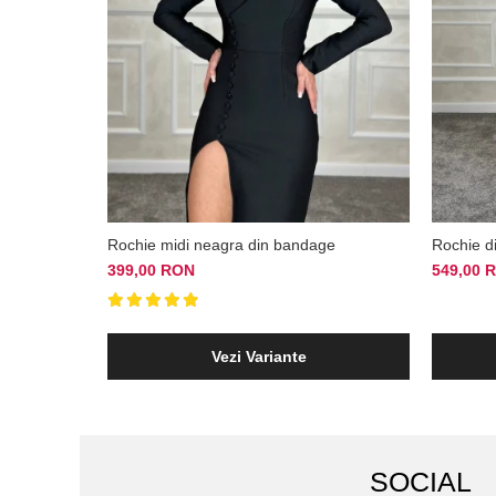
Rochie midi neagra din bandage
Rochie d
399,00 RON
549,00 
Vezi Variante
SOCIAL