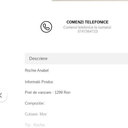
Distribu
pe
Facebo
COMENZI TELEFONICE
Comenzi telefonice la numarul:
0747364723
Descriere
Rochie Anabel
Informatii Produs
Pret de vanzare : 1299 Ron
Compozitie:
Culoare: Mov
Tip: Rochie