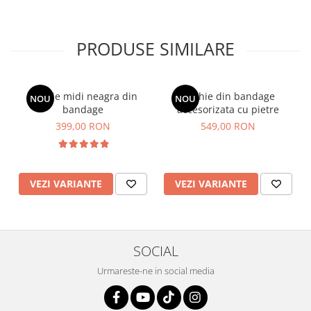
PRODUSE SIMILARE
Rochie midi neagra din
Rochie din bandage
NOU
NOU
bandage
accesorizata cu pietre
399,00 RON
549,00 RON
VEZI VARIANTE
VEZI VARIANTE
SOCIAL
Urmareste-ne in social media