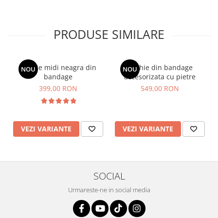
PRODUSE SIMILARE
Rochie midi neagra din
Rochie din bandage
NOU
NOU
bandage
accesorizata cu pietre
399,00 RON
549,00 RON
VEZI VARIANTE
VEZI VARIANTE
SOCIAL
Urmareste-ne in social media