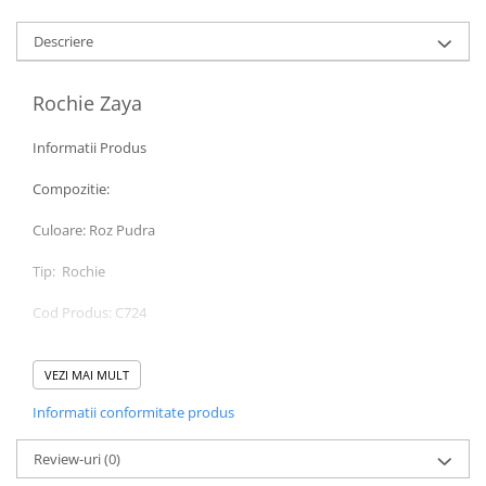
Descriere
Rochie Zaya
Informatii Produs
Compozitie:
Culoare: Roz Pudra
Tip: Rochie
Cod Produs: C724
Pret de vanzare : 499 Ron
VEZI MAI MULT
Instructiuni de intretinere
Informatii conformitate produs
Va rugam verificati eticheta produsului inainte de curatare!
Modelul are inaltimea de 164 cm.
Va rugam sa retineti ca o usoara discrepanta de culoare ar trebui
Review-uri
(0)
sa fie acceptabila datorita luminii si luminozitatii ecranului.