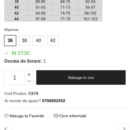
Marime
:
36
38
40
42
IN STOC
Durata de livrare:
1
Adauga in cos
Cod Produs:
C679
Ai nevoie de ajutor?
0756952532
Adauga la Favorite
Cere informatii