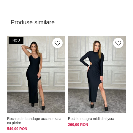
Produse similare
NOU
Rochie din bandage accesorizata
Rochie neagra midi din lycra
Ro
cu pietre
260,00 RON
99
549,00 RON