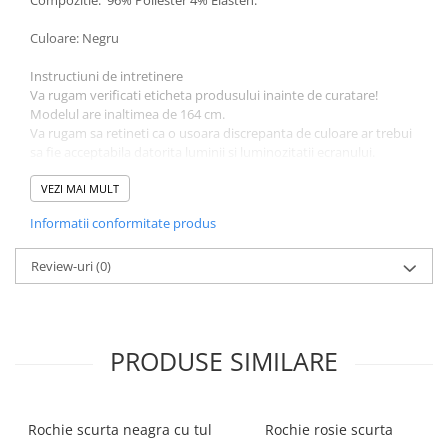
Compozitie: 96% Poliester 4% Elasten.
Culoare: Negru
Instructiuni de intretinere
Va rugam verificati eticheta produsului inainte de curatare!
Modelul are inaltimea de 164 cm.
Va rugam sa retineti ca o usoara discrepanta de culoare ar trebui
sa fie acceptabila datorita luminii si luminozitatii ecranului.
VEZI MAI MULT
Informatii conformitate produs
Review-uri
(0)
PRODUSE SIMILARE
Rochie scurta neagra cu tul
Rochie rosie scurta