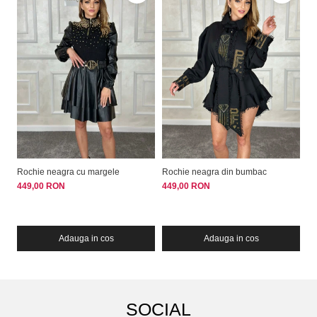
Rochie neagra cu margele
Rochie neagra din bumbac
Ro
449,00 RON
449,00 RON
42
Adauga in cos
Adauga in cos
SOCIAL