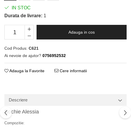
IN STOC
Durata de livrare:
1
Adauga in cos
Cod Produs:
C621
Ai nevoie de ajutor?
0756952532
Adauga la Favorite
Cere informatii
Descriere
Rochie Alessia
Compozitie: