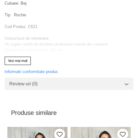
Culoare: Bej
Tip: Rochie
Cod Produs: C621
Instructiuni de intretinere
Va rugam verificati eticheta produsului inainte de curatare!
Modelul are inaltimea de 164 cm.
Va rugam sa retineti ca o usoara discrepanta de culoare ar trebui sa fie
Vezi mai mult
acceptabila datorita luminii si luminozitatii ecranului
Informatii conformitate produs
Review-uri
(0)
Produse similare