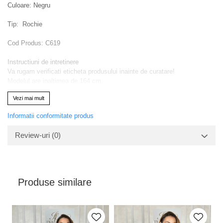
Culoare: Negru
Tip: Rochie
Cod Produs: C619
Instructiuni de intretinere
Va rugam verificati eticheta produsului inainte de curatare!
Modelul are inaltimea de 164 cm.
Va rugam sa retineti ca o usoara discrepanta de culoare ar trebui sa fie
Vezi mai mult
acceptabila datorita luminii si luminozitatii ecranului
Informatii conformitate produs
Review-uri
(0)
Produse similare