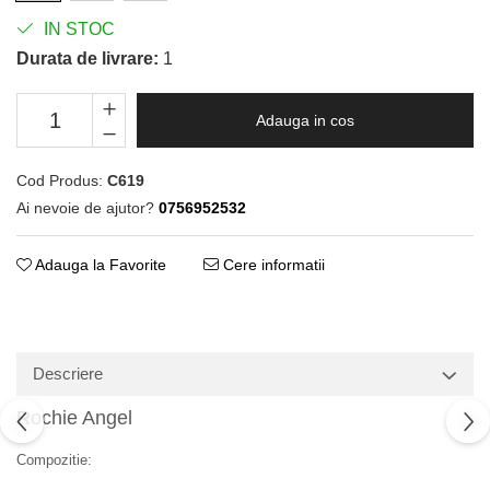
IN STOC
Durata de livrare:
1
Adauga in cos
Cod Produs:
C619
Ai nevoie de ajutor?
0756952532
Adauga la Favorite
Cere informatii
Descriere
Rochie Angel
Compozitie: