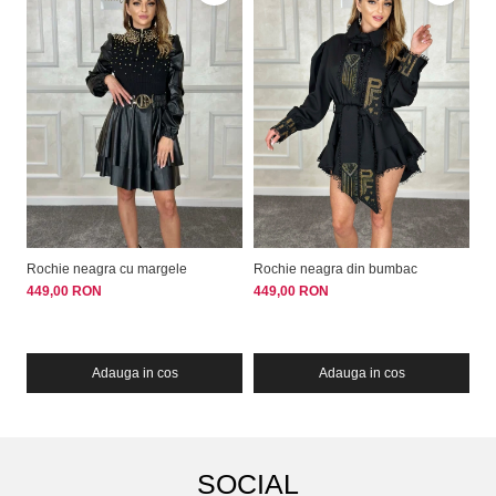
Rochie neagra cu margele
Rochie neagra din bumbac
Ro
449,00 RON
449,00 RON
42
Adauga in cos
Adauga in cos
SOCIAL