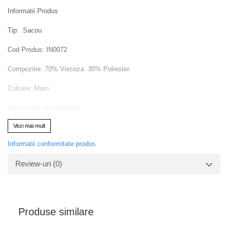
Informatii Produs
Tip: Sacou
Cod Produs: IN0072
Compozitie: 70% Viscoza 30% Poliester.
Culoare: Maro
Instructiuni de intretinere
Va rugam verificati eticheta produsului inainte de curatare!
Vezi mai mult
Modelul are inaltimea de 164 cm.
Va rugam sa retineti ca o usoara discrepanta de culoare ar trebui sa fie
Informatii conformitate produs
acceptabila datorita luminii si luminozitatii ecranului.
Review-uri
(0)
Produse similare