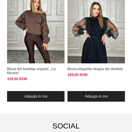
Bluza din bumbac organic ,,La
Bluza eleganta neagra din dantela
Bu
Monne"
M
189,00 RON
329,00 RON
32
Adauga in cos
Adauga in cos
SOCIAL