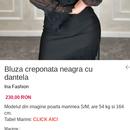
Bluza creponata neagra cu
dantela
Ina Fashion
230,00 RON
Modelul din imagine poarta marimea S/M, are 54 kg si 164
cm.
Tabel Marimi:
CLICK AICI
Marime:
: