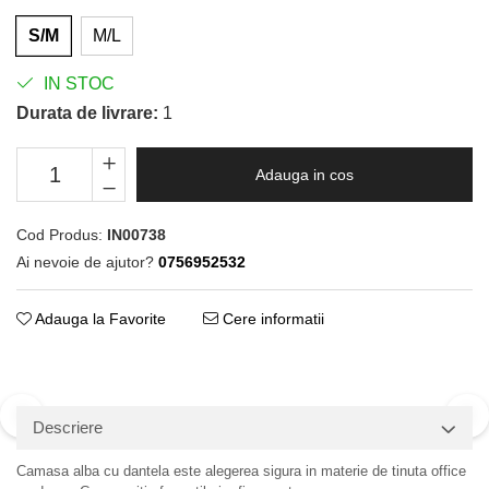
S/M
M/L
IN STOC
Durata de livrare:
1
Adauga in cos
Cod Produs:
IN00738
Ai nevoie de ajutor?
0756952532
Adauga la Favorite
Cere informatii
Descriere
Camasa alba cu dantela este alegerea sigura in materie de tinuta office