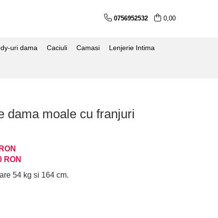
0756952532
0,00
dy-uri dama
Caciuli
Camasi
Lenjerie Intima
e dama moale cu franjuri
 RON
0
RON
are 54 kg si 164 cm.