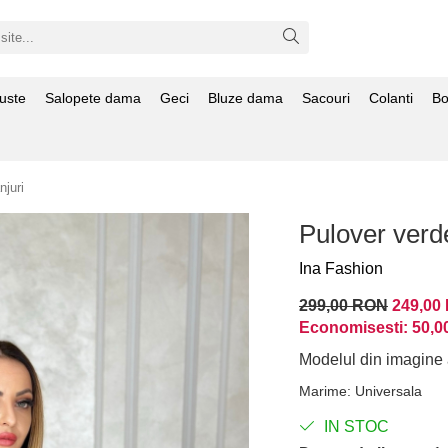
uste
Salopete dama
Geci
Bluze dama
Sacouri
Colanti
Bo
juri
Pulover verd
Ina Fashion
299,00 RON
249,00
Economisesti:
50,0
Modelul din imagine 
Marime
:
Universala
IN STOC