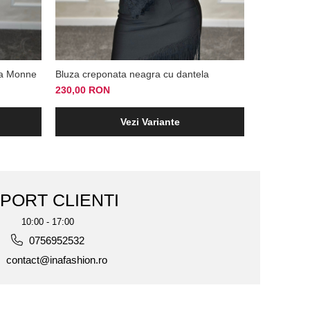
La Monne
Bluza creponata neagra cu dantela
Pulover dam
230,00 RON
299,00 RO
Vezi Variante
PORT CLIENTI
10:00 - 17:00
0756952532
contact@inafashion.ro