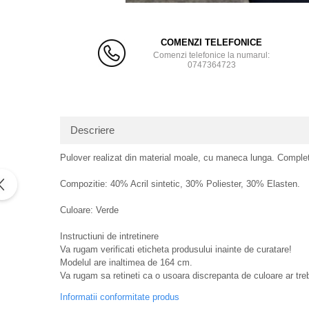
Distribu
pe
COMENZI TELEFONICE
Facebo
Comenzi telefonice la numarul:
0747364723
Descriere
Pulover realizat din material moale, cu maneca lunga. Complete
Compozitie: 40% Acril sintetic, 30% Poliester, 30% Elasten.
Culoare: Verde
Instructiuni de intretinere
Va rugam verificati eticheta produsului inainte de curatare!
Modelul are inaltimea de 164 cm.
Va rugam sa retineti ca o usoara discrepanta de culoare ar trebui
Informatii conformitate produs