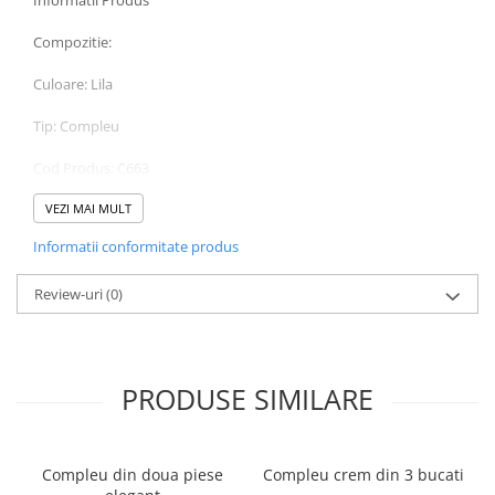
Informatii Produs
Compozitie:
Culoare: Lila
Tip: Compleu
Cod Produs: C663
Instructiuni de intretinere
VEZI MAI MULT
Va rugam verificati eticheta produsului inainte de curatare!
Informatii conformitate produs
Modelul are inaltimea de 164 cm.
Va rugam sa retineti ca o usoara discrepanta de culoare ar trebui
sa fie acceptabila datorita luminii si luminozitatii ecranului.
Review-uri
(0)
PRODUSE SIMILARE
Compleu din doua piese
Compleu crem din 3 bucati