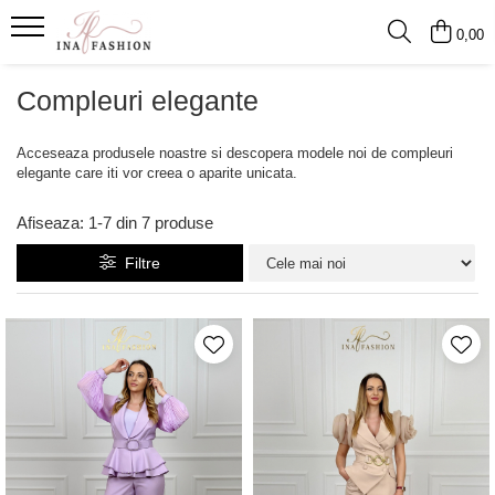
0,00
Rochii Dama de Vanzare
Compleuri dama
Compleuri elegante
Rochii elegante
Compleuri sport
Rochii de seara
Compleuri elegante
Acceseaza produsele noastre si descopera modele noi de compleuri
elegante care iti vor creea o aparite unicata.
Rochii de ocazie
Rochii lungi
Afiseaza:
1-
7
din
7
produse
Rochii de zi
Filtre
Rochii de nunta
Rochii revelion
Rochii mulate
Rochii de club