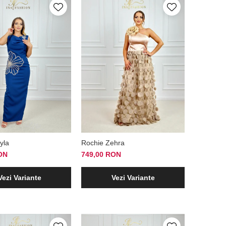
yla
Rochie Zehra
ON
749,00 RON
Vezi Variante
Vezi Variante