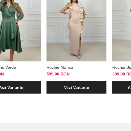
ris Verde
Rochie Marisa
Rochie Bi
ON
599,00 RON
399,00 R
Vezi Variante
Vezi Variante
A