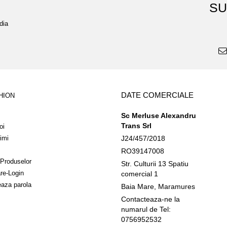
SU
dia
DATE COMERCIALE
HION
Sc Merluse Alexandru
Trans Srl
oi
imi
J24/457/2018
RO39147008
 Produselor
Str. Culturii 13 Spatiu
are-Login
comercial 1
aza parola
Baia Mare, Maramures
Contacteaza-ne la
numarul de Tel:
0756952532