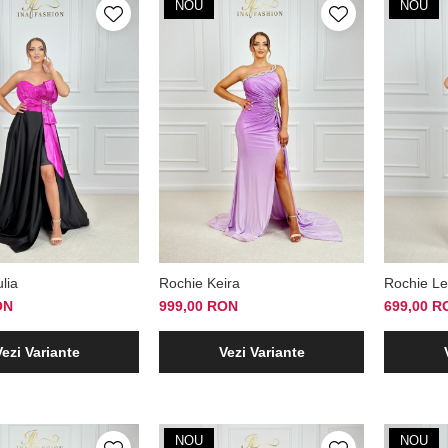
NOU
NOU
lia
Rochie Keira
Rochie Le
ON
999,00 RON
699,00 R
Vezi Variante
Vezi Variante
NOU
NOU