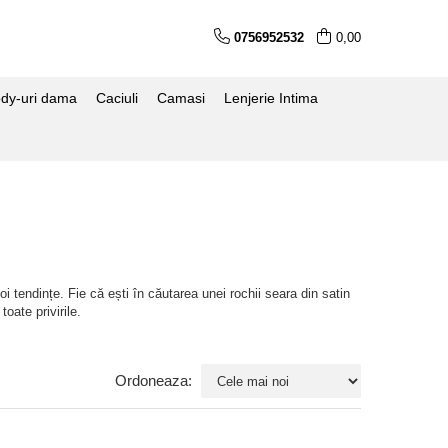
0756952532
0,00
dy-uri dama
Caciuli
Camasi
Lenjerie Intima
 tendințe. Fie că ești în căutarea unei rochii seara din satin
oate privirile.
Ordoneaza: