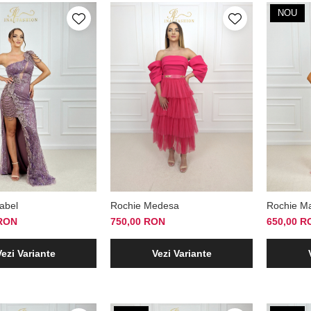
NOU
abel
Rochie Medesa
Rochie M
 RON
750,00 RON
650,00 R
Vezi Variante
Vezi Variante