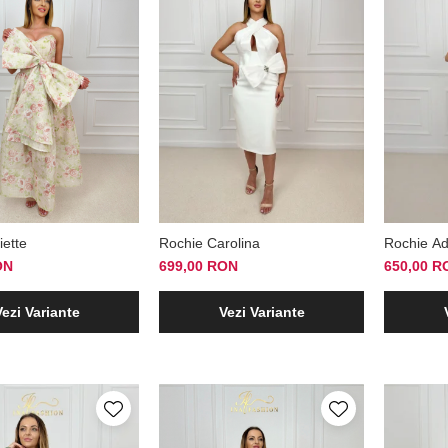
iette
Rochie Carolina
Rochie Ad
ON
699,00 RON
650,00 R
Vezi Variante
Vezi Variante