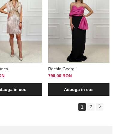
anca
Rochie Georgi
ON
799,00 RON
dauga in cos
Adauga in cos
1
2