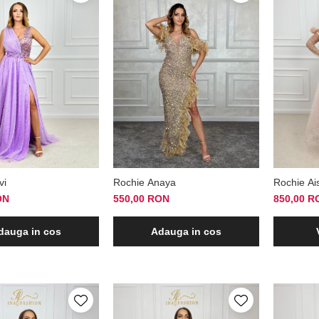
vi
Rochie Anaya
Rochie Ai
ON
550,00 RON
850,00 R
dauga in cos
Adauga in cos