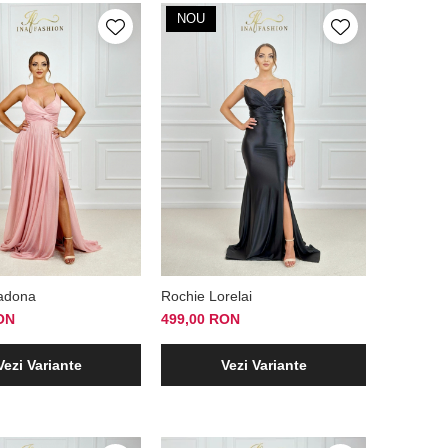
NOU
adona
Rochie Lorelai
ON
499,00 RON
Vezi Variante
Vezi Variante