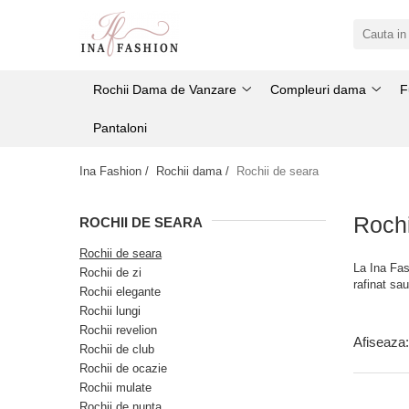
Rochii Dama de Vanzare
Compleuri dama
Rochii Dama de Vanzare
Compleuri dama
F
Rochii elegante
Compleuri sport
Rochii de seara
Compleuri elegante
Pantaloni
Rochii de ocazie
Ina Fashion /
Rochii dama /
Rochii de seara
Rochii lungi
Rochii de zi
Rochi
ROCHII DE SEARA
Rochii de nunta
Rochii de seara
Rochii revelion
La Ina Fas
Rochii de zi
rafinat sa
Rochii elegante
Rochii mulate
Rochii lungi
Rochii de club
Rochii revelion
Afiseaza:
Rochii de club
Rochii de ocazie
Rochii mulate
Rochii de nunta