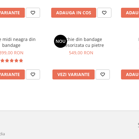
VARIANTE
ADAUGA IN COS
ADAU
e midi neagra din
Rochie din bandage
NOU
bandage
accesorizata cu pietre
399,00 RON
549,00 RON
VARIANTE
VEZI VARIANTE
ADAU
dia