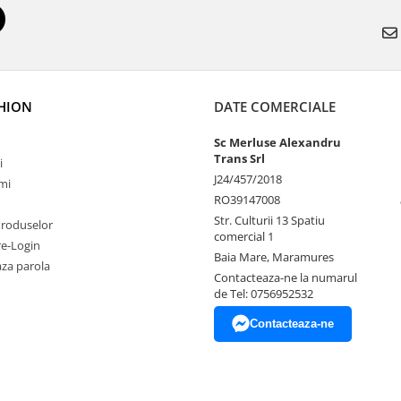
SHION
DATE COMERCIALE
Sc Merluse Alexandru
Trans Srl
i
J24/457/2018
mi
RO39147008
Str. Culturii 13 Spatiu
Produselor
comercial 1
re-Login
Baia Mare, Maramures
za parola
Contacteaza-ne la numarul
de Tel: 0756952532
Contacteaza-ne