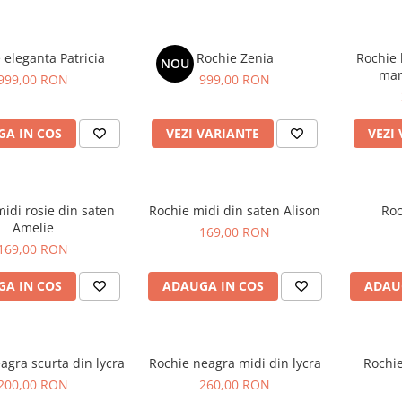
 eleganta Patricia
Rochie Zenia
Rochie
NOU
mane
999,00 RON
999,00 RON
A IN COS
VEZI VARIANTE
VEZI
idi rosie din saten
Rochie midi din saten Alison
Roc
Amelie
169,00 RON
169,00 RON
A IN COS
ADAUGA IN COS
ADAU
agra scurta din lycra
Rochie neagra midi din lycra
Rochie
200,00 RON
260,00 RON