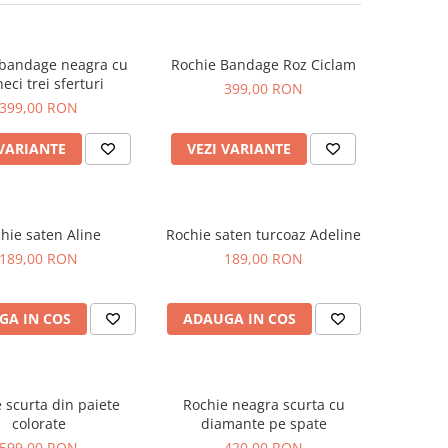
 bandage neagra cu
Rochie Bandage Roz Ciclam
ci trei sferturi
399,00 RON
399,00 RON
 VARIANTE
VEZI VARIANTE
hie saten Aline
Rochie saten turcoaz Adeline
189,00 RON
189,00 RON
GA IN COS
ADAUGA IN COS
 scurta din paiete
Rochie neagra scurta cu
colorate
diamante pe spate
599,00 RON
420,00 RON